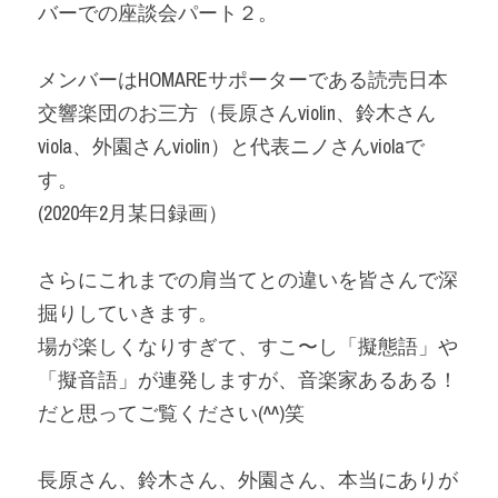
バーでの座談会パート２。
メンバーはHOMAREサポーターである読売日本
交響楽団のお三方（長原さんviolin、鈴木さん
viola、外園さんviolin）と代表ニノさんviolaで
す。
(2020年2月某日録画）
さらにこれまでの肩当てとの違いを皆さんで深
掘りしていきます。
場が楽しくなりすぎて、すこ〜し「擬態語」や
「擬音語」が連発しますが、音楽家あるある！
だと思ってご覧ください(^^)笑
長原さん、鈴木さん、外園さん、本当にありが