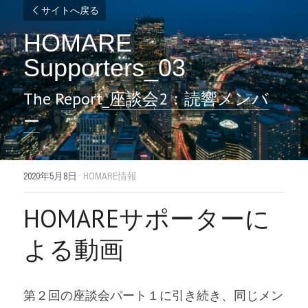
サイトへ戻る
HOMARE 
Supporters_03
The Report
_座談会2：読響メンバ
ー
2020年5月8日
·
HOMARE情報
HOMAREサポーターに
よる動画
第２回の座談会パート１に引き続き、同じメン